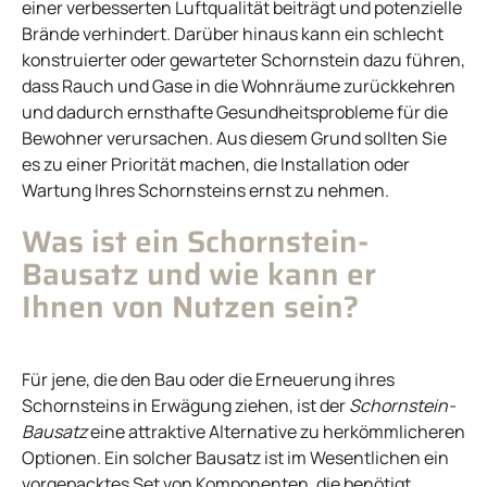
einer verbesserten Luftqualität beiträgt und potenzielle
Brände verhindert. Darüber hinaus kann ein schlecht
konstruierter oder gewarteter Schornstein dazu führen,
dass Rauch und Gase in die Wohnräume zurückkehren
und dadurch ernsthafte Gesundheitsprobleme für die
Bewohner verursachen. Aus diesem Grund sollten Sie
es zu einer Priorität machen, die Installation oder
Wartung Ihres Schornsteins ernst zu nehmen.
Was ist ein Schornstein-
Bausatz und wie kann er
Ihnen von Nutzen sein?
Für jene, die den Bau oder die Erneuerung ihres
Schornsteins in Erwägung ziehen, ist der
Schornstein-
Bausatz
eine attraktive Alternative zu herkömmlicheren
Optionen. Ein solcher Bausatz ist im Wesentlichen ein
vorgepacktes Set von Komponenten, die benötigt