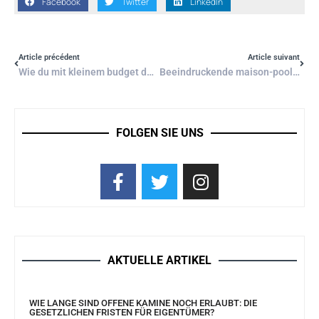
Facebook
Twitter
LinkedIn
Article précédent
Article suivant
Wie du mit kleinem budget dein abgenutztes sofa in einen hingucker verwandelst
Beeindruckende maison-pooldesigns in hanglage die zum staunen einladen
FOLGEN SIE UNS
AKTUELLE ARTIKEL
WIE LANGE SIND OFFENE KAMINE NOCH ERLAUBT: DIE
GESETZLICHEN FRISTEN FÜR EIGENTÜMER?