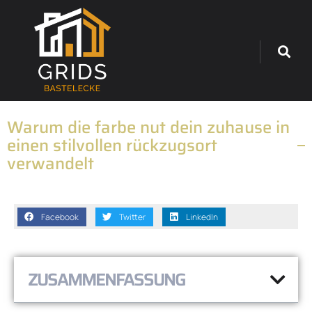
Warum die farbe nut dein zuhause in
einen stilvollen rückzugsort
verwandelt
Facebook
Twitter
LinkedIn
ZUSAMMENFASSUNG