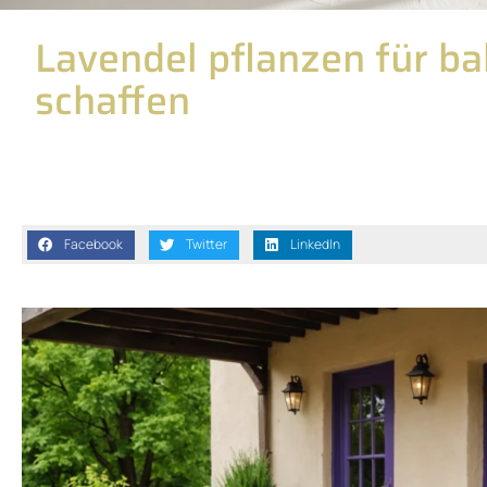
Lavendel pflanzen für b
schaffen
Facebook
Twitter
LinkedIn