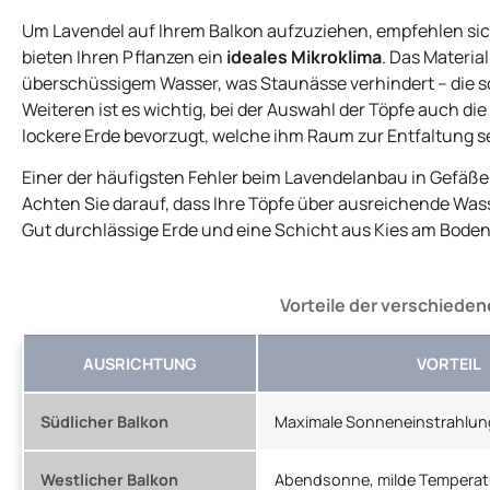
Um Lavendel auf Ihrem Balkon aufzuziehen, empfehlen sic
bieten Ihren Pflanzen ein
ideales Mikroklima
. Das Materi
überschüssigem Wasser, was Staunässe verhindert – die s
Weiteren ist es wichtig, bei der Auswahl der Töpfe auch di
lockere Erde bevorzugt, welche ihm Raum zur Entfaltung se
Einer der häufigsten Fehler beim Lavendelanbau in Gefäß
Achten Sie darauf, dass Ihre Töpfe über ausreichende Wa
Gut durchlässige Erde und eine Schicht aus Kies am Bode
Vorteile der verschiede
AUSRICHTUNG
VORTEIL
Südlicher Balkon
Maximale Sonneneinstrahlun
Westlicher Balkon
Abendsonne, milde Temperat