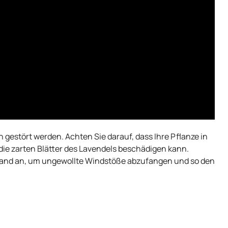
estört werden. Achten Sie darauf, dass Ihre Pflanze in
die zarten Blätter des Lavendels beschädigen kann.
r Wand an, um ungewollte Windstöße abzufangen und so den