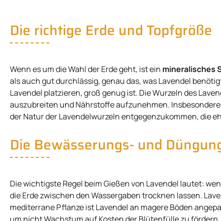
Die richtige Erde und Topfgröße
Wenn es um die Wahl der Erde geht, ist ein
mineralisches 
als auch gut durchlässig, genau das, was Lavendel benötigt.
Lavendel platzieren, groß genug ist. Die Wurzeln des Lave
auszubreiten und Nährstoffe aufzunehmen. Insbesondere sol
der Natur der Lavendelwurzeln entgegenzukommen, die eher 
Die Bewässerungs- und Düngung
Die wichtigste Regel beim Gießen von Lavendel lautet: wen
die Erde zwischen den Wassergaben trocknen lassen. Lave
mediterrane Pflanze ist Lavendel an magere Böden angepa
um nicht Wachstum auf Kosten der Blütenfülle zu fördern.