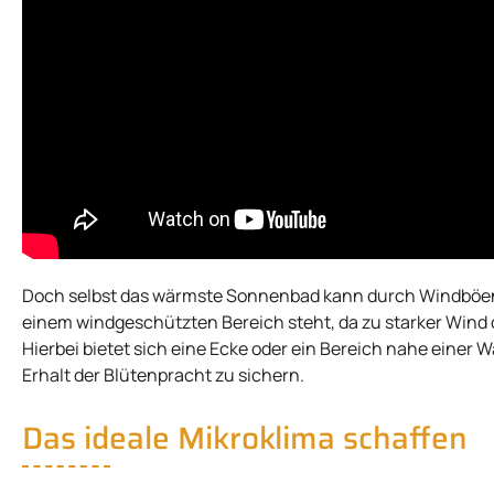
Doch selbst das wärmste Sonnenbad kann durch Windböen g
einem windgeschützten Bereich steht, da zu starker Wind 
Hierbei bietet sich eine Ecke oder ein Bereich nahe eine
Erhalt der Blütenpracht zu sichern.
Das ideale Mikroklima schaffen