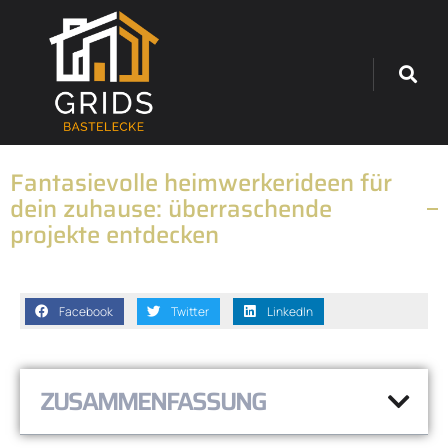
Fantasievolle heimwerkerideen für
dein zuhause: überraschende
projekte entdecken
Facebook
Twitter
LinkedIn
ZUSAMMENFASSUNG