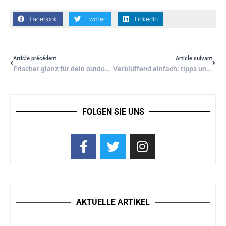
Facebook
Twitter
LinkedIn
Article précédent
Article suivant
Frischer glanz für dein outdoor-paradies: geheimtipps zur gartenmöbelpflege
Verblüffend einfach: tipps und tricks für diy-projekte rund ums maison
FOLGEN SIE UNS
AKTUELLE ARTIKEL